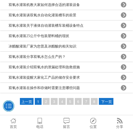
双氧水灌装机教大家如何选择合适的灌装设备
双氧水灌装谈双氧水自动化灌装槽车的前景
双氧水灌装关于液体自动灌装槽车装桶设备特点
双氧水灌装25公斤中包装塑料桶的现状
冰醋酸灌装厂家为您普及冰醋酸的相关知识
双氧水灌装分享双氧水怎么生产的？
双氧水灌装介绍双氧水的泄漏处理和急救措施
双氧水灌装提醒大家化工产品的储存安全要求
双氧水灌装在操作和存储时需要注意哪些问题
上一页
1
2
3
4
5
6
7
8
下一页
首页
电话
留言
位置
分享