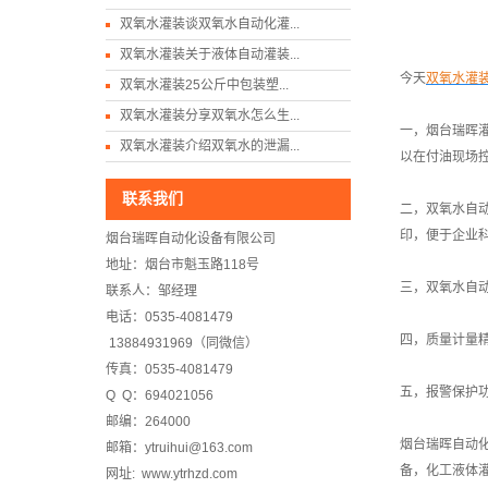
双氧水灌装谈双氧水自动化灌...
双氧水灌装关于液体自动灌装...
今天
双氧水灌
双氧水灌装25公斤中包装塑...
双氧水灌装分享双氧水怎么生...
一，烟台瑞晖
双氧水灌装介绍双氧水的泄漏...
以在付油现场
联系我们
二，双氧水自
印，便于企业
烟台瑞晖自动化设备有限公司
地址：烟台市魁玉路118号
三，双氧水自
联系人：邹经理
电话：0535-4081479
四，质量计量精度
13884931969（同微信）
传真：0535-4081479
五，报警保护
Q Q：694021056
邮编：264000
烟台瑞晖自动
邮箱：ytruihui@163.com
备，化工液体
网址: www.ytrhzd.com