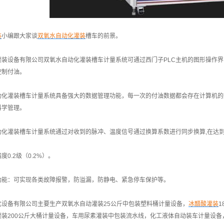
装
小编跟大家谈
双氧水自动化灌装
槽车的前景。
灌装设备有限公司双氧水自动化灌装槽车计量系统可通过西门子PLC主机的图形操作
控制付油。
动化灌装槽车计量系统具备强大的数据管理功能，每一次的付油数据都会存在计算机的
科学管理。
动化灌装槽车计量系统通过对收到的脉冲、温度信号通过换算系数进行同步换算,在达到
0.2级（0.2%）。
功能：可实现各类故障报警，防溢漏，防静电、紧急停车保护等。
化设备有限公司主要生产双氧水自动灌装25公斤中包装塑料桶计量设备，
冰醋酸灌装
1
灌装200公斤大桶计量设备，车用尿素灌装中包装流水线，化工液体自动装车计量设