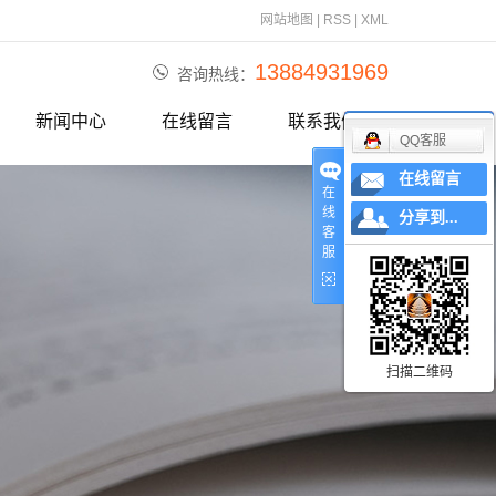
网站地图
|
RSS
|
XML
13884931969
咨询热线：
新闻中心
在线留言
联系我们
QQ客服
公司动态
在线留言
在
行业资讯
线
分享到...
客
服
相关问题
技术知识
扫描二维码