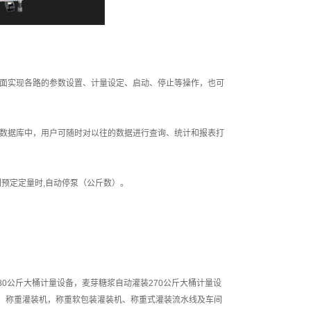
界面实现各路的参数设置、计量设定、启动、停止等操作，也可
数据库中，用户可随时对以往的数据进行查询、统计和报表打
预定定量时,自动停泵（公斤数）。
80公斤大桶计量设备，麦芽糖浆自动灌装270公斤大桶计量设
备，称重灌装机，称重软包装灌装机、称重式灌装流水线及车间